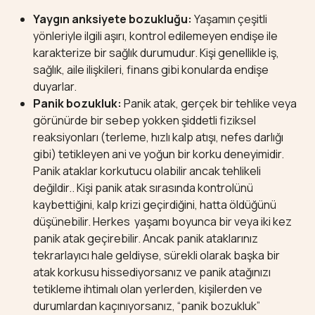
Yaygın anksiyete bozukluğu:
Yaşamın çeşitli
yönleriyle ilgili aşırı, kontrol edilemeyen endişe ile
karakterize bir sağlık durumudur. Kişi genellikle iş,
sağlık, aile ilişkileri, finans gibi konularda endişe
duyarlar.
Panik bozukluk:
Panik atak, gerçek bir tehlike veya
görünürde bir sebep yokken şiddetli fiziksel
reaksiyonları (terleme, hızlı kalp atışı, nefes darlığı
gibi) tetikleyen ani ve yoğun bir korku deneyimidir.
Panik ataklar korkutucu olabilir ancak tehlikeli
değildir.. Kişi panik atak sırasında kontrolünü
kaybettiğini, kalp krizi geçirdiğini, hatta öldüğünü
düşünebilir. Herkes yaşamı boyunca bir veya iki kez
panik atak geçirebilir. Ancak panik ataklarınız
tekrarlayıcı hale geldiyse, sürekli olarak başka bir
atak korkusu hissediyorsanız ve panik atağınızı
tetikleme ihtimalı olan yerlerden, kişilerden ve
durumlardan kaçınıyorsanız, “panik bozukluk”