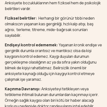
Anksiyete bozukluklarının hem fiziksel hem de psikolojik
belirtileri vardır.
Fiziksel belirtiler:
Herhangi bir görünür tıbbi neden
olmaksızın yaşanan kas gerginliği, hızlı kalp atışı, baş
ağrısı, terleme, titreme, mide-bağırsak sorunları
sayılabilir.
Endişeyi kontrol edememek:
Yaşanan kronik endişe ve
gerginlik durumla orantısız ve mantıksız olsa da kişi
kaygısını kontrol edemez. Kaygı duyulan durumun
gerçekleşme olasılığının az ya da sıfıra yakın olduğunu
bilmek de kişiyi rahatlatmaz. Belirsizlik önemli bir
anksiyete kaynağı olduğu için kaygıyı kontrol etmeye
çalışmak işe yaramaz.
Kaçınma Davranışı:
Anksiyeteyi tetikleyen veya
tetikleme ihtimali bulunan durumlardan kaçınmayı içerir.
Örneğin sağlık kaygısı olan biri kötü bir haber alacağı
korkusu nedeniyle doktor randevularını iptal edebilir.