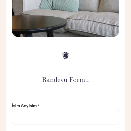
Randevu Formu
N
İsim Soyisim
*
u
m
a
r