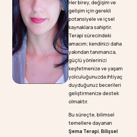
Her birey, değişim ve
gelişim için gerekli
potansiyele ve içsel
kaynaklara sahiptir.
Terapi sürecindeki
amacım; kendinizi daha
yakından tanımanıza,
güçlü yönlerinizi
keşfetmenize ve yaşam
yolculuğunuzda ihtiyaç
duyduğunuz becerileri
geliştirmenize destek
olmaktır.
Bu süreçte, bilimsel
temellere dayanan
Şema Terapi
,
Bilişsel