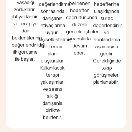
yaşadığı
belirlenen
değerlendirme
hedeflerine
zorlukların,
hedefler
sonrasında
ulaşıldığında
ihtiyaçlarının
doğrultusunda
danışanın
süreç
ve terapiye
düzenli
ihtiyaçlarına
değerlendirilir
dair
gerçekleştirilen
uygun,
ve
beklentilerinin
seanslarla
kişiselleştirilmiş
sonlandırma
değerlendirildiği
devam
bir terapi
aşamasına
ilk görüşme
eder.
planı
geçilir.
ile başlar.
oluşturulur.
Gerektiğinde
Kullanılacak
takip
terapi
görüşmeleri
yaklaşımları
planlanabilir.
ve seans
sıklığı
danışanla
birlikte
belirlenir.