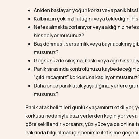
Aniden başlayan yoğun korku veya panik hiss
Kalbinizin çok hızlı attığını veya teklediğini
Nefes almakta zorlanıyor veya aldığınız nefes
hissediyor musunuz?
Baş dönmesi, sersemlik veya bayılacakmış gibi
musunuz?
Göğsünüzde sıkışma, baskı veya ağrı hissed
Panik sırasında kontrolünüzü kaybedeceğiniz
“çıldıracağınız” korkusuna kapılıyor musunuz
Daha önce panik atak yaşadığınız yerlere git
musunuz?
Panik atak belirtileri günlük yaşamınızı etkiliyor, 
korkusu nedeniyle bazı yerlerden kaçınıyor veya
göre şekillendiriyorsanız, yüz yüze ya da online 
hakkında bilgi almak için benimle iletişime geçebil