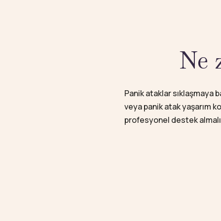
Ne 
Panik ataklar sıklaşmaya b
veya panik atak yaşarım ko
profesyonel destek almalı
Panik bozukluk tedavi edil
arttırmak mümkündür. Özel
döngülerini hedef alarak ki
Randevu