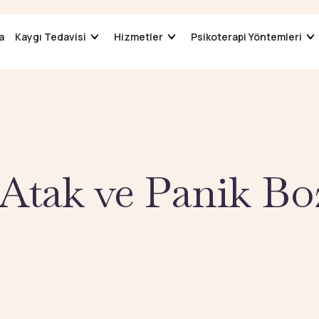
a
a
Kaygı Tedavisi
Kaygı Tedavisi
Hizmetler
Hizmetler
Psikoterapi Yöntemleri
Psikoterapi Yöntemleri
 Atak ve Panik Bo