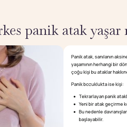
kes panik atak yaşar
Panik atak, sanılanın aksin
yaşamının herhangi bir dön
çoğu kişi bu ataklar hakk
Panik bozuklukta ise kişi:
Tekrarlayan panik atakl
Yeni bir atak geçirme 
Bu nedenle davranışla
başlayabilir.