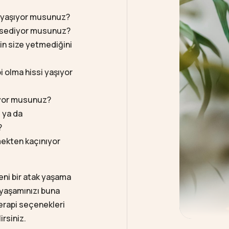
i yaşıyor musunuz?
 hissediyor musunuz?
in size yetmediğini
 olma hissi yaşıyor
iyor musunuz?
 ya da
?
mekten kaçınıyor
yeni bir atak yaşama
 yaşamınızı buna
terapi seçenekleri
irsiniz.