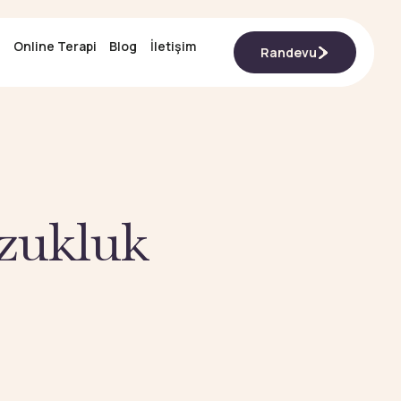
Online Terapi
Online Terapi
Blog
Blog
İletişim
İletişim
Randevu
Randevu
zukluk