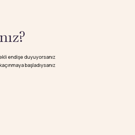
nız?
rekli endişe duyuyorsanız
n kaçınmaya başladıysanız
mak ve yaşam kalitenizi
düşünce ve davranış
ı olur.