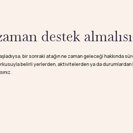
zaman destek almalısı
aşladıysa, bir sonraki atağın ne zaman geleceği hakkında sü
rkusuyla belirli yerlerden, aktivitelerden ya da durumlarda
sınız.
ebilir bir durumdur. Psikoterapi ile panik atak döngüsünü kır
likle
Bilişsel Davranışçı Terapi
, panik belirtilerini sürdüren 
şinin korkularıyla daha sağlıklı şekilde başa çıkmasına yardımc
+90 530 447 69 43