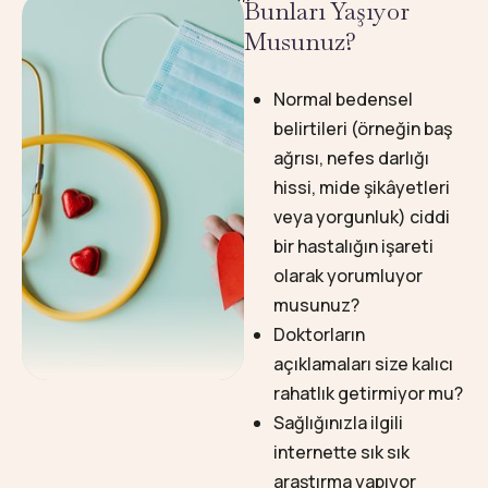
Bunları Yaşıyor
Musunuz? ​
Normal bedensel
belirtileri (örneğin baş
ağrısı, nefes darlığı
hissi, mide şikâyetleri
veya yorgunluk) ciddi
bir hastalığın işareti
olarak yorumluyor
musunuz?
Doktorların
açıklamaları size kalıcı
rahatlık getirmiyor mu?
Sağlığınızla ilgili
internette sık sık
araştırma yapıyor