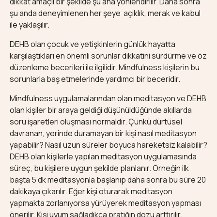
dikkat amaçlı bir şekilde şu ana yönlendirilir. Daha sonra
şu anda deneyimlenen her şeye açıklık, merak ve kabul
ile yaklaşılır.
DEHB olan çocuk ve yetişkinlerin günlük hayatta
karşılaştıkları en önemli sorunlar dikkatini sürdürme ve öz
düzenleme becerileri ile ilgilidir. Mindfulness kişilerin bu
sorunlarla baş etmelerinde yardımcı bir beceridir.
Mindfulness uygulamalarından olan meditasyon ve DEHB
olan kişiler bir araya geldiği düşünüldüğünde akıllarda
soru işaretleri oluşması normaldir. Çünkü dürtüsel
davranan, yerinde duramayan bir kişi nasıl meditasyon
yapabilir? Nasıl uzun süreler boyuca hareketsiz kalabilir?
DEHB olan kişilerle yapılan meditasyon uygulamasında
süreç, bu kişilere uygun şekilde planlanır. Örneğin ilk
başta 5 dk meditasyonla başlanıp daha sonra bu süre 20
dakikaya çıkarılır. Eğer kişi oturarak meditasyon
yapmakta zorlanıyorsa yürüyerek meditasyon yapması
önerilir. Kişi uyum sağladıkça pratiğin dozu arttırılır.