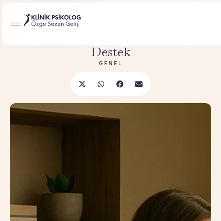
MAY 05, 2025
İzmir Psikolog ile Stres Yönetimi:
Mindfulness Temelli Psikolojik
Destek
GENEL