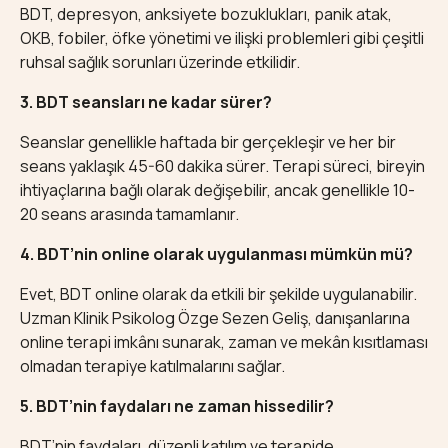
BDT, depresyon, anksiyete bozuklukları, panik atak,
OKB, fobiler, öfke yönetimi ve ilişki problemleri gibi çeşitli
ruhsal sağlık sorunları üzerinde etkilidir.
3. BDT seansları ne kadar sürer?
Seanslar genellikle haftada bir gerçekleşir ve her bir
seans yaklaşık 45-60 dakika sürer. Terapi süreci, bireyin
ihtiyaçlarına bağlı olarak değişebilir, ancak genellikle 10-
20 seans arasında tamamlanır.
4. BDT’nin online olarak uygulanması mümkün mü?
Evet, BDT online olarak da etkili bir şekilde uygulanabilir.
Uzman Klinik Psikolog Özge Sezen Geliş, danışanlarına
online terapi imkânı sunarak, zaman ve mekân kısıtlaması
olmadan terapiye katılmalarını sağlar.
5. BDT’nin faydaları ne zaman hissedilir?
BDT’nin faydaları, düzenli katılım ve terapide