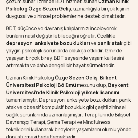
çözüm sunar. İzmir’de BDT hizmeti sunan
Uzman Klinik
Psikolog Özge Sezen Geliş
, uzmanlığıyla birçok kişinin
duygusal ve zihinsel problemlerine destek olmaktadır.
BDT, düşünce ve davranış kalıplarımızı inceleyerek
bunların nasıl değiştirilebileceğini öğretir. Özellikle
depresyon
,
anksiyete bozuklukları
ve
panik atak
gibi
yaygın psikolojik sorunlarda oldukça etkilidir. İzmir’de
yaşayan birçok birey, BDT sayesinde yaşam kalitesini
artırmakta ve daha dengeli bir hayat sürmektedir.
Uzman Klinik Psikolog
Özge Sezen Geliş
,
Bilkent
Üniversitesi Psikoloji Bölümü
mezunu olup,
Beykent
Üniversitesi’nde Klinik Psikoloji yüksek lisansını
tamamlamıştır. Depresyon, anksiyete bozuklukları, panik
atak ve obsesif kompulsif bozukluk gibi çeşitli zihinsel
sağlık sorunlarında uzmanlaşmıştır. Terapilerinde Bilişsel
Davranışçı Terapi, Şema Terapi ve Mindfulness
tekniklerini kullanarak bireylerin yaşamlarını olumlu yönde
dönüştürmeyi hedeflemektedir.