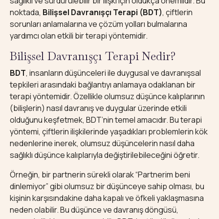
sağlıklı ve sürdürülebilir bir ilişki için oldukça önemlidir. Bu
noktada,
Bilişsel Davranışçı Terapi (BDT)
, çiftlerin
sorunları anlamalarına ve çözüm yolları bulmalarına
yardımcı olan etkili bir terapi yöntemidir.
Bilişsel Davranışçı Terapi Nedir?
BDT
, insanların düşünceleri ile duygusal ve davranışsal
tepkileri arasındaki bağlantıyı anlamaya odaklanan bir
terapi yöntemidir. Özellikle olumsuz düşünce kalıplarının
(bilişlerin) nasıl davranış ve duygular üzerinde etkili
olduğunu keşfetmek, BDT’nin temel amacıdır. Bu terapi
yöntemi, çiftlerin ilişkilerinde yaşadıkları problemlerin kök
nedenlerine inerek, olumsuz düşüncelerin nasıl daha
sağlıklı düşünce kalıplarıyla değiştirilebileceğini öğretir.
Örneğin, bir partnerin sürekli olarak “Partnerim beni
dinlemiyor” gibi olumsuz bir düşünceye sahip olması, bu
kişinin karşısındakine daha kapalı ve öfkeli yaklaşmasına
neden olabilir. Bu düşünce ve davranış döngüsü,