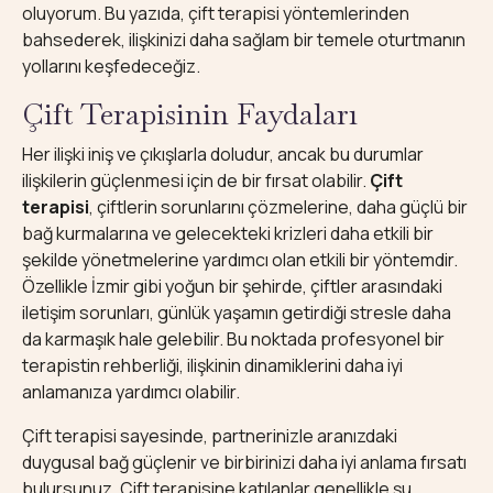
oluyorum. Bu yazıda, çift terapisi yöntemlerinden
bahsederek, ilişkinizi daha sağlam bir temele oturtmanın
yollarını keşfedeceğiz.
Çift Terapisinin Faydaları
Her ilişki iniş ve çıkışlarla doludur, ancak bu durumlar
ilişkilerin güçlenmesi için de bir fırsat olabilir.
Çift
terapisi
, çiftlerin sorunlarını çözmelerine, daha güçlü bir
bağ kurmalarına ve gelecekteki krizleri daha etkili bir
şekilde yönetmelerine yardımcı olan etkili bir yöntemdir.
Özellikle İzmir gibi yoğun bir şehirde, çiftler arasındaki
iletişim sorunları, günlük yaşamın getirdiği stresle daha
da karmaşık hale gelebilir. Bu noktada profesyonel bir
terapistin rehberliği, ilişkinin dinamiklerini daha iyi
anlamanıza yardımcı olabilir.
Çift terapisi sayesinde, partnerinizle aranızdaki
duygusal bağ güçlenir ve birbirinizi daha iyi anlama fırsatı
bulursunuz. Çift terapisine katılanlar genellikle şu