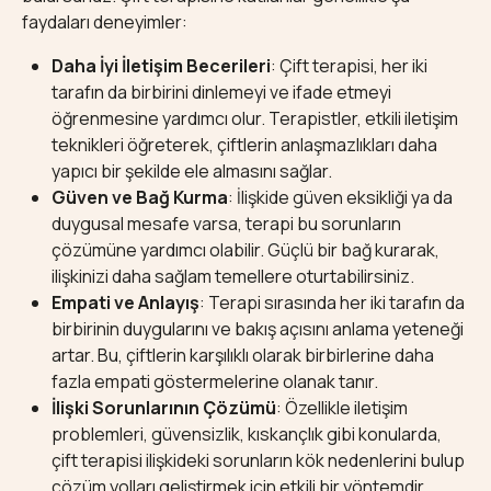
faydaları deneyimler:
Daha İyi İletişim Becerileri
: Çift terapisi, her iki
tarafın da birbirini dinlemeyi ve ifade etmeyi
öğrenmesine yardımcı olur. Terapistler, etkili iletişim
teknikleri öğreterek, çiftlerin anlaşmazlıkları daha
yapıcı bir şekilde ele almasını sağlar.
Güven ve Bağ Kurma
: İlişkide güven eksikliği ya da
duygusal mesafe varsa, terapi bu sorunların
çözümüne yardımcı olabilir. Güçlü bir bağ kurarak,
ilişkinizi daha sağlam temellere oturtabilirsiniz.
Empati ve Anlayış
: Terapi sırasında her iki tarafın da
birbirinin duygularını ve bakış açısını anlama yeteneği
artar. Bu, çiftlerin karşılıklı olarak birbirlerine daha
fazla empati göstermelerine olanak tanır.
İlişki Sorunlarının Çözümü
: Özellikle iletişim
problemleri, güvensizlik, kıskançlık gibi konularda,
çift terapisi ilişkideki sorunların kök nedenlerini bulup
çözüm yolları geliştirmek için etkili bir yöntemdir.