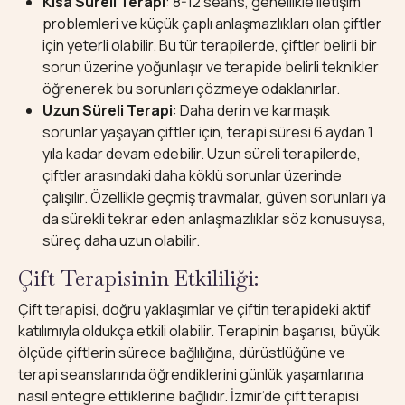
Kısa Süreli Terapi
: 8-12 seans, genellikle iletişim
problemleri ve küçük çaplı anlaşmazlıkları olan çiftler
için yeterli olabilir. Bu tür terapilerde, çiftler belirli bir
sorun üzerine yoğunlaşır ve terapide belirli teknikler
öğrenerek bu sorunları çözmeye odaklanırlar.
Uzun Süreli Terapi
: Daha derin ve karmaşık
sorunlar yaşayan çiftler için, terapi süresi 6 aydan 1
yıla kadar devam edebilir. Uzun süreli terapilerde,
çiftler arasındaki daha köklü sorunlar üzerinde
çalışılır. Özellikle geçmiş travmalar, güven sorunları ya
da sürekli tekrar eden anlaşmazlıklar söz konusuysa,
süreç daha uzun olabilir.
Çift Terapisinin Etkililiği:
Çift terapisi, doğru yaklaşımlar ve çiftin terapideki aktif
katılımıyla oldukça etkili olabilir. Terapinin başarısı, büyük
ölçüde çiftlerin sürece bağlılığına, dürüstlüğüne ve
terapi seanslarında öğrendiklerini günlük yaşamlarına
nasıl entegre ettiklerine bağlıdır. İzmir’de çift terapisi