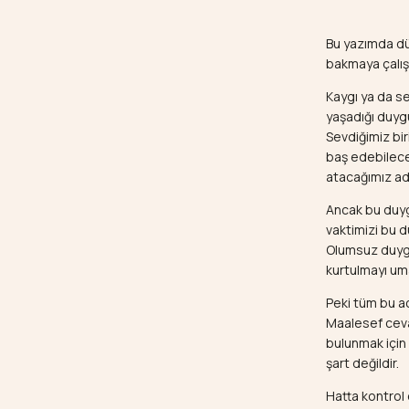
Bu yazımda düş
bakmaya çalış
Kaygı ya da s
yaşadığı duygu
Sevdiğimiz bir
baş edebileceğ
atacağımız adı
Ancak bu duygu
vaktimizi bu d
Olumsuz duygu
kurtulmayı uma
Peki tüm bu a
Maalesef ceva
bulunmak için
şart değildir.
Hatta kontrol