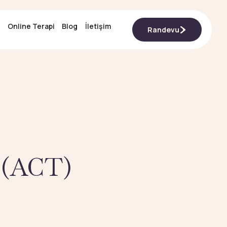
Online Terapi
Online Terapi
Blog
Blog
İletişim
İletişim
Randevu
Randevu
i (ACT)