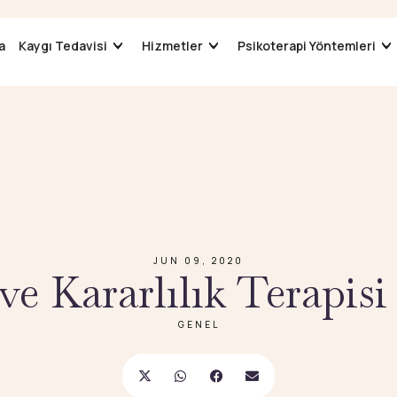
a
a
Kaygı Tedavisi
Kaygı Tedavisi
Hizmetler
Hizmetler
Psikoterapi Yöntemleri
Psikoterapi Yöntemleri
JUN 09, 2020
ve Kararlılık Terapis
GENEL