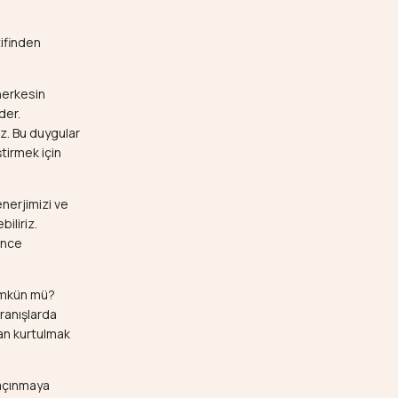
tifinden
herkesin
der.
ız. Bu duygular
ştirmek için
enerjimizi ve
iliriz.
önce
mümkün mü?
ranışlarda
an kurtulmak
açınmaya