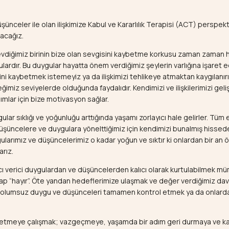
ünceler ile olan ilişkimize Kabul ve Kararlılık Terapisi (ACT) perspek
acağız.
evdiğimiz birinin bize olan sevgisini kaybetme korkusu zaman zaman 
lardır. Bu duygular hayatta önem verdiğimiz şeylerin varlığına işaret e
ini kaybetmek istemeyiz ya da ilişkimizi tehlikeye atmaktan kaygılanır
imiz seviyelerde olduğunda faydalıdır. Kendimizi ve ilişkilerimizi geli
mlar için bize motivasyon sağlar.
lar sıklığı ve yoğunluğu arttığında yaşamı zorlayıcı hale gelirler. Tüm 
üşüncelere ve duygulara yönelttiğimiz için kendimizi bunalmış hissedeb
larımız ve düşüncelerimiz o kadar yoğun ve sıktır ki onlardan bir an 
rız.
cı verici duygulardan ve düşüncelerden kalıcı olarak kurtulabilmek 
p “hayır”. Öte yandan hedeflerimize ulaşmak ve değer verdiğimiz dav
 olumsuz duygu ve düşünceleri tamamen kontrol etmek ya da onlard
 etmeye çalışmak; vazgeçmeye, yaşamda bir adım geri durmaya ve k