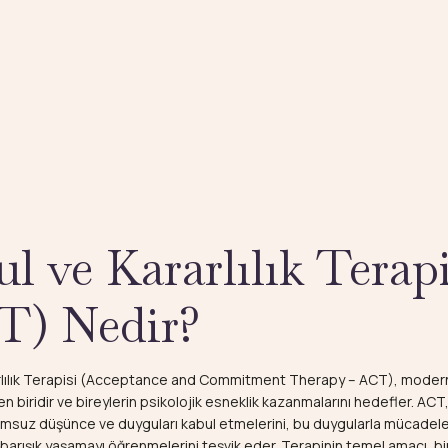
l ve Kararlılık Terapi
T) Nedir?
rlılık Terapisi (Acceptance and Commitment Therapy – ACT), moder
 biridir ve bireylerin psikolojik esneklik kazanmalarını hedefler. ACT,
lumsuz düşünce ve duyguları kabul etmelerini, bu duygularla mücade
 barışık yaşamayı öğrenmelerini teşvik eder. Terapinin temel amacı, bi