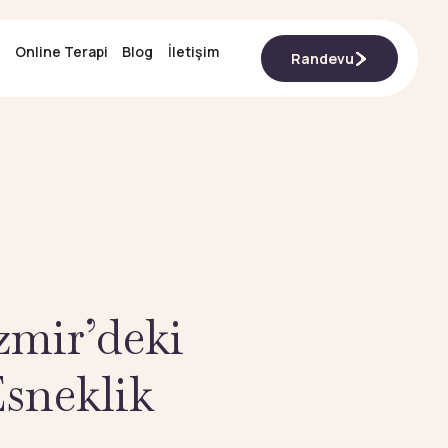
Online Terapi
Online Terapi
Blog
Blog
İletişim
İletişim
Randevu
Randevu
İzmir’deki
sneklik