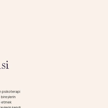
si
n psikoterapi
 bireylerin
le etmek
reylerin kendi