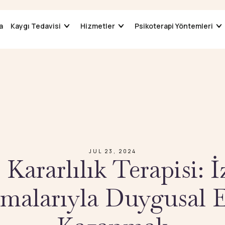
a
a
Kaygı Tedavisi
Kaygı Tedavisi
Hizmetler
Hizmetler
Psikoterapi Yöntemleri
Psikoterapi Yöntemleri
JUL 23, 2024
Kararlılık Terapisi: 
malarıyla Duygusal E