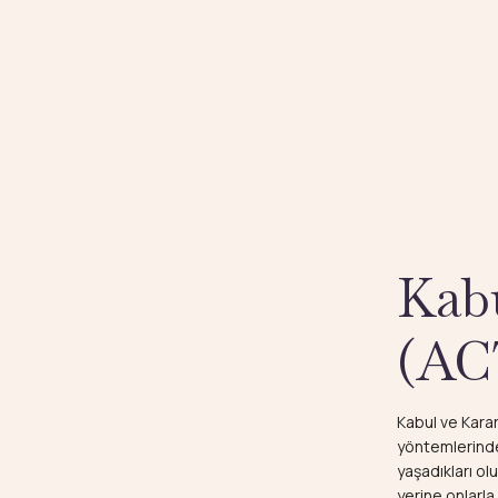
Kabu
(AC
Kabul ve Kara
yöntemlerinden
yaşadıkları o
yerine onlarla