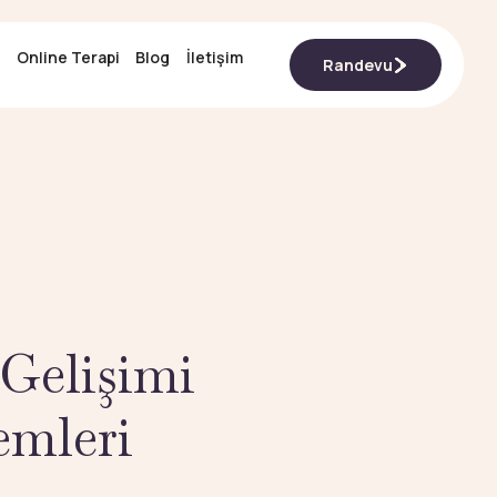
Online Terapi
Online Terapi
Blog
Blog
İletişim
İletişim
Randevu
Randevu
 Gelişimi
emleri