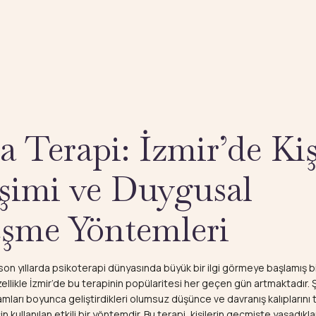
 Terapi: İzmir’de Kiş
şimi ve Duygusal
eşme Yöntemleri
on yıllarda psikoterapi dünyasında büyük bir ilgi görmeye başlamış bi
ellikle İzmir’de bu terapinin popülaritesi her geçen gün artmaktadır.
amları boyunca geliştirdikleri olumsuz düşünce ve davranış kalıplarını
in kullanılan etkili bir yöntemdir. Bu terapi, kişilerin geçmişte yaşadıkl