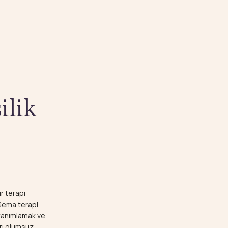
ilik
r terapi
 Şema terapi,
 tanımlamak ve
arı olumsuz