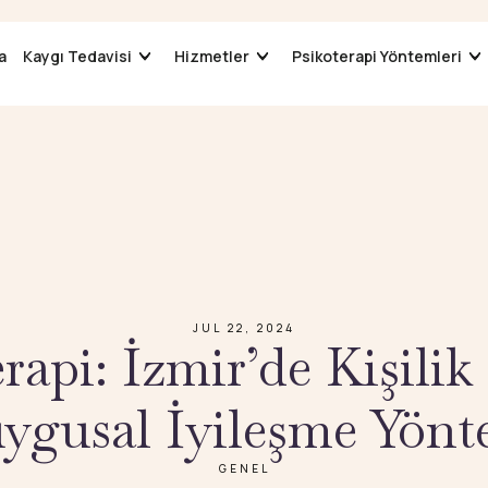
a
a
Kaygı Tedavisi
Kaygı Tedavisi
Hizmetler
Hizmetler
Psikoterapi Yöntemleri
Psikoterapi Yöntemleri
JUL 22, 2024
api: İzmir’de Kişilik
ygusal İyileşme Yönt
GENEL