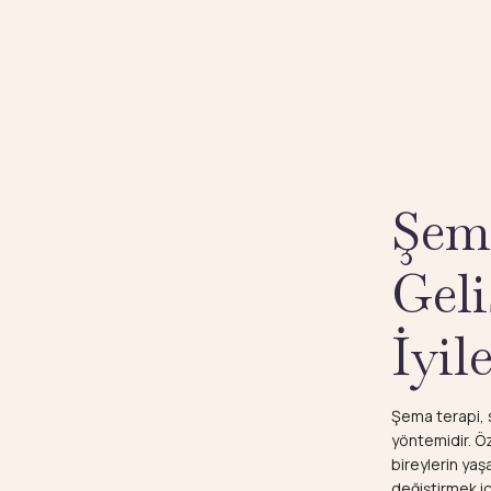
Şema
Geli
İyil
Şema terapi, s
yöntemidir. Öz
bireylerin yaş
değiştirmek iç