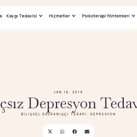
a
a
Kaygı Tedavisi
Kaygı Tedavisi
Hizmetler
Hizmetler
Psikoterapi Yöntemleri
Psikoterapi Yöntemleri
JAN 16, 2019
açsız Depresyon Tedav
BILIŞSEL DAVRANIŞÇI TERAPI
,
DEPRESYON