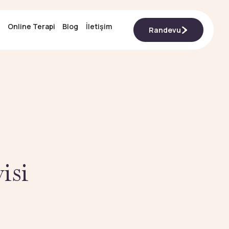
Online Terapi
Online Terapi
Blog
Blog
İletişim
İletişim
Randevu
Randevu
isi