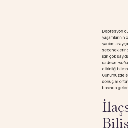
Depresyon dün
yaşamlarının 
yardım arayışı
seçeneklerinde
i
çin çok sayıd
sadece
mutsu
etkinliği bil
Günümüzde etki
sonuçlar orta
başında gelen
İlaç
Bili