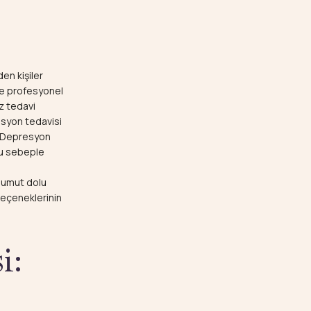
en kişiler
ve profesyonel
ız tedavi
syon tedavisi
r. Depresyon
 Bu sebeple
e umut dolu
eçeneklerinin
i: