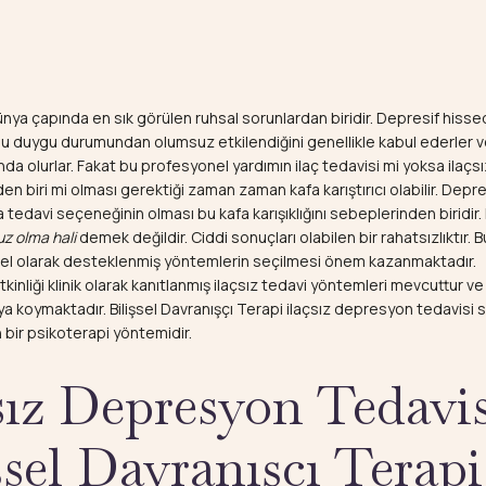
ya çapında en sık görülen ruhsal sorunlardan biridir. Depresif hissed
bu duygu durumundan olumsuz etkilendiğini genellikle kabul ederler 
nda olurlar. Fakat bu profesyonel yardımın ilaç tedavisi mi yoksa ilaçs
n biri mi olması gerektiği zaman zaman kafa karıştırıcı olabilir.
Depre
a tedavi seçeneğinin olması bu kafa karışıklığını sebeplerinden biridi
z olma hali
demek değildir. Ciddi sonuçları olabilen bir rahatsızlıktır.
imsel olarak desteklenmiş yöntemlerin seçilmesi önem kazanmaktadır.
nliği klinik olarak kanıtlanmış ilaçsız tedavi yöntemleri mevcuttur v
ya koymaktadır.
Bilişsel Davranışçı Terapi
ilaçsız
depresyon tedavisi
s
 bir psikoterapi yöntemidir.
sız Depresyon Tedavis
şsel Davranışçı Terapi